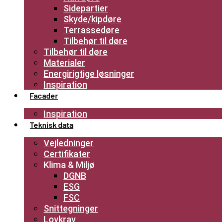
Sidepartier
Skyde/kipdøre
Terrassedøre
Tilbehør til døre
Tilbehør til døre
Materialer
Energirigtige løsninger
Inspiration
Facader
Inspiration
Teknisk data
Vejledninger
Certifikater
Klima & Miljø
DGNB
ESG
FSC
Snittegninger
Lovkrav