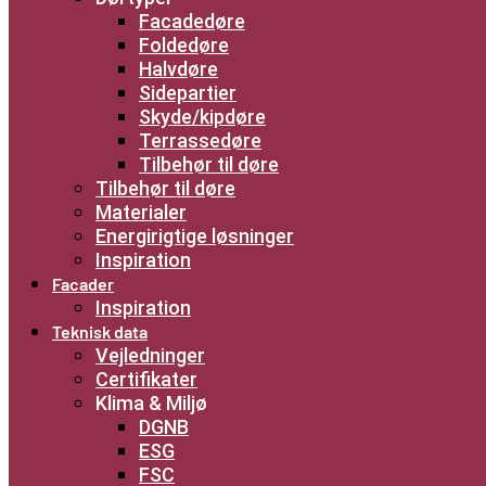
Facadedøre
Foldedøre
Halvdøre
Sidepartier
Skyde/kipdøre
Terrassedøre
Tilbehør til døre
Tilbehør til døre
Materialer
Energirigtige løsninger
Inspiration
Facader
Inspiration
Teknisk data
Vejledninger
Certifikater
Klima & Miljø
DGNB
ESG
FSC