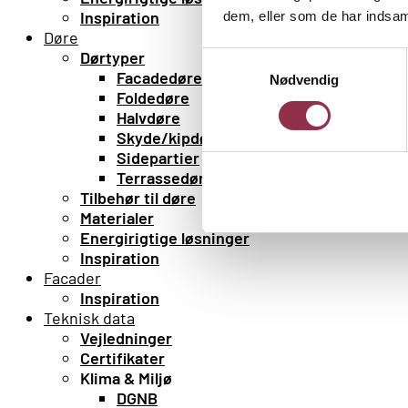
Inspiration
dem, eller som de har indsaml
Døre
Dørtyper
Samtykkevalg
Facadedøre
Nødvendig
Foldedøre
Halvdøre
Skyde/kipdøre
Sidepartier
Terrassedøre
Tilbehør til døre
Materialer
Energirigtige løsninger
Inspiration
Facader
Inspiration
Teknisk data
Vejledninger
Certifikater
Klima & Miljø
DGNB