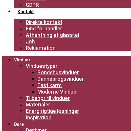
GDPR
Kontakt
Direkte kontakt
Find forhandler
Afhentning af glasstel
Job
Reklamation
Vinduer
Vinduestyper
Bondehusvinduer
Dannebrogsvinduer
Fast karm
Moderne Vinduer
Tilbehør til vinduer
Materialer
Energirigtige løsninger
Inspiration
Døre
Dørtyper