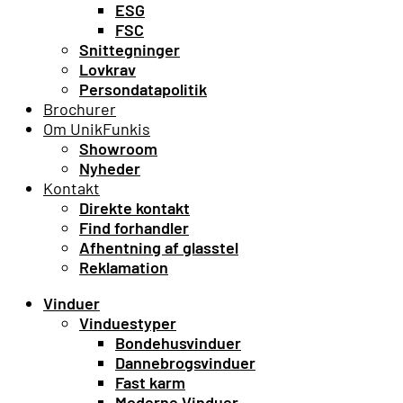
ESG
FSC
Snittegninger
Lovkrav
Persondatapolitik
Brochurer
Om UnikFunkis
Showroom
Nyheder
Kontakt
Direkte kontakt
Find forhandler
Afhentning af glasstel
Reklamation
Vinduer
Vinduestyper
Bondehusvinduer
Dannebrogsvinduer
Fast karm
Moderne Vinduer