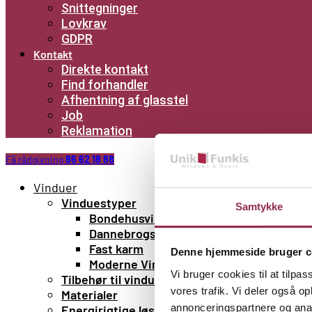
Snittegninger
Lovkrav
GDPR
Kontakt
Direkte kontakt
Find forhandler
Afhentning af glasstel
Job
Reklamation
Få rådgivning
86 62 18 88
Vinduer
Vinduestyper
Samtykke
Bondehusvinduer
Dannebrogsvinduer
Fast karm
Denne hjemmeside bruger c
Moderne Vinduer
Vi bruger cookies til at tilpas
Tilbehør til vinduer
vores trafik. Vi deler også 
Materialer
annonceringspartnere og anal
Energirigtige løsninger