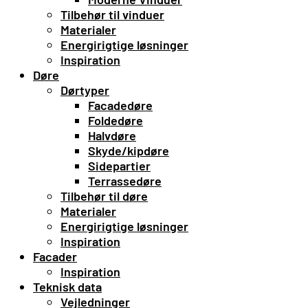
Tilbehør til vinduer
Materialer
Energirigtige løsninger
Inspiration
Døre
Dørtyper
Facadedøre
Foldedøre
Halvdøre
Skyde/kipdøre
Sidepartier
Terrassedøre
Tilbehør til døre
Materialer
Energirigtige løsninger
Inspiration
Facader
Inspiration
Teknisk data
Vejledninger